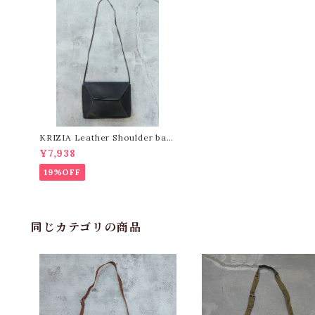
KRIZIA Leather Shoulder bag
/ Made in Italy[b-664]イタリア
¥7,938
製 クリツィア レザーショルダーバッ
グ
19%OFF
同じカテゴリの商品