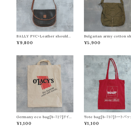
BALLY PVC×Leather shoulder
Bulgarian army cotton s
bag[b-731]バリーpvc×レザーショ
er bag[n-569]ブルガリア
¥9,800
¥5,900
ルダーバッグ
ンショルダーバッグ
Germany eco bag[b-727]ドイツ
Tote bag[b-737]トートバ
のエコバッグ
¥1,100
¥1,100