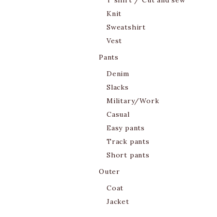
T shirt / Cut and sew
Knit
Sweatshirt
Vest
Pants
Denim
Slacks
Military/Work
Casual
Easy pants
Track pants
Short pants
Outer
Coat
Jacket