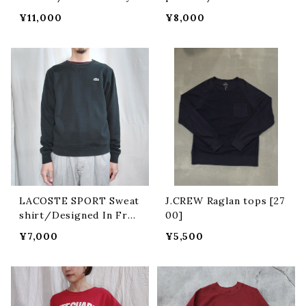
[m-1538]ナイキ ラグラン
ugal [fa-786] ハーフジッ
¥11,000
¥8,000
スリーブスウェットシャツ
プスウェットプルオーバー
LACOSTE SPORT Sweat
J.CREW Raglan tops [27
shirt/Designed In Fran
00]
ce [fa-773] ラコステスポー
¥7,000
¥5,500
ツ スウェットシャツ