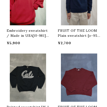
Embroidery sweatshirt
FRUIT OF THE LOOM
/ Made in USA[ff-981]ア
Plain sweatshirt [o-950
メリカ製 刺繍スウェット
0]
¥5,900
¥2,700