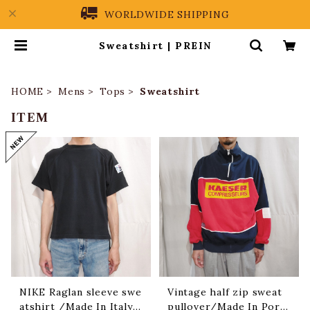
WORLDWIDE SHIPPING
Sweatshirt | PREIN
HOME
Mens
Tops
Sweatshirt
ITEM
NIKE Raglan sleeve swe
Vintage half zip sweat
atshirt /Made In Italy
pullover/Made In Port