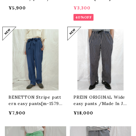
e in Romania[m-1575]ル
¥5,900
¥3,300
ーマニア製ベネトン三角形
柄イージーパンツ
40%OFF
BENETTON Stripe patt
PREIN ORIGINAL Wide
ern easy pants[m-1579]
easy pants /Made In JA
ベネトン ストライプ柄イージ
PAN ［P-55］プラインオリジ
¥7,900
¥18,000
ーパンツ
ナルワイドイージーパンツ