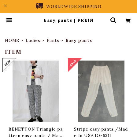
WORLDWIDE SHIPPING
Easy pants | PREIN
HOME
Ladies
Pants
Easy pants
ITEM
BENETTON Triangle pa
Stripe easy pants /Mad
ttern easy pants / Mad
e In USA [O-631]