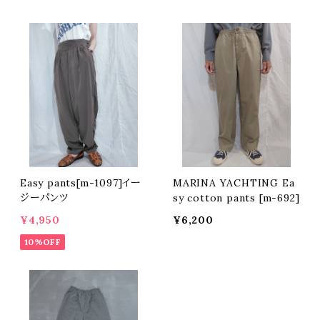
Easy pants[m-1097]イー
MARINA YACHTING Ea
ジーパンツ
sy cotton pants [m-692]
¥4,950
¥6,200
10%OFF