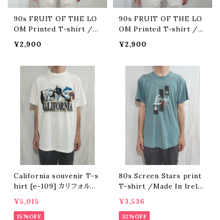
90s FRUIT OF THE LO
90s FRUIT OF THE LO
OM Printed T-shirt /M
OM Printed T-shirt /M
ade In USA [fa-909] フル
ade In USA [fa-922] フル
¥2,900
¥2,900
ーツオブザルームプリントT
ーツオブザルームプリントT
シャツ
シャツ
California souvenir T-s
80s Screen Stars print
hirt [e-109] カリフォルニ
T-shirt /Made In Irelan
アスーベニアTシャツ
d [e-118] 80年代スクリー
¥5,015
¥3,536
ンスターズプリントTシャツ
15%OFF
32%OFF