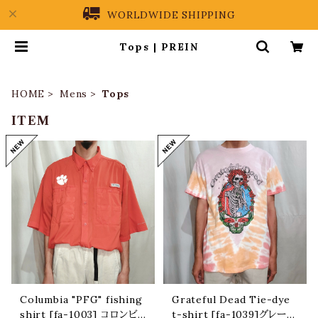
WORLDWIDE SHIPPING
Tops | PREIN
HOME
Mens
Tops
ITEM
Columbia "PFG" fishing
Grateful Dead Tie-dye
shirt [fa-1003] コロンビ
t-shirt [fa-1039]グレート