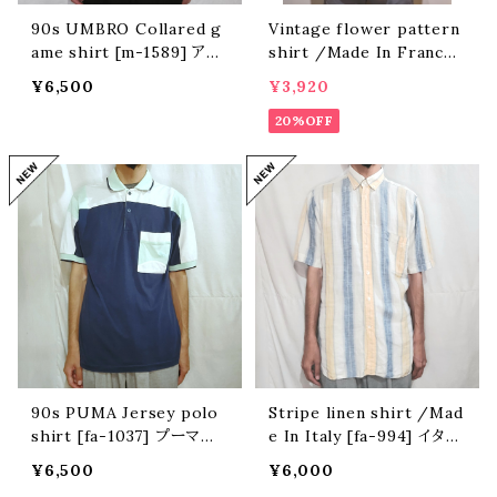
90s UMBRO Collared g
Vintage flower pattern
ame shirt [m-1589] アン
shirt /Made In France
ブロ襟付きゲームシャツ
[O-660]
¥6,500
¥3,920
20%OFF
90s PUMA Jersey polo
Stripe linen shirt /Mad
shirt [fa-1037] プーマカ
e In Italy [fa-994] イタリ
ットソーポロシャツ
ア製ストライプリネンシャツ
¥6,500
¥6,000