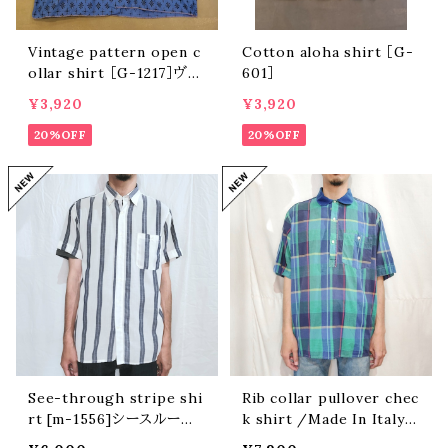
Vintage pattern open c
Cotton aloha shirt ［G-
ollar shirt ［G-1217］ヴィ
601］
ンテージ総柄開襟シャツ
¥3,920
¥3,920
20%OFF
20%OFF
See-through stripe shi
Rib collar pullover chec
rt [m-1556]シースルースト
k shirt /Made In Italy
ライプシャツ
[m-1537]イタリア製プルオ