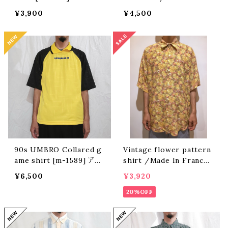
ア フィッシングシャツ
a [ff-176]
¥3,900
¥4,500
90s UMBRO Collared g
Vintage flower pattern
ame shirt [m-1589] アン
shirt /Made In France
ブロ襟付きゲームシャツ
[O-660]
¥6,500
¥3,920
20%OFF