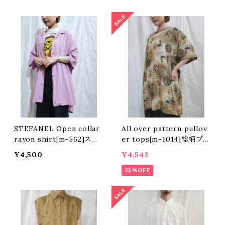
STEFANEL Open collar
All over pattern pullov
rayon shirt[m-562]ステ
er tops[m-1014]総柄プル
ファネル 開襟レーヨンシャツ
オーバートップス
¥4,500
¥4,543
23%OFF