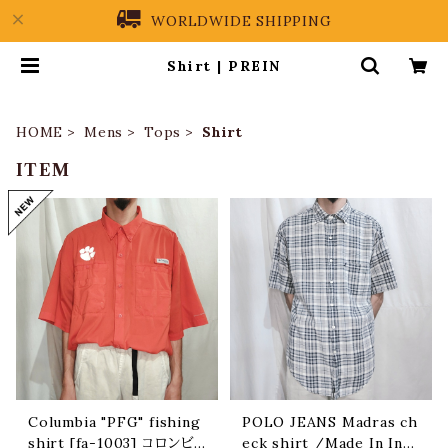
WORLDWIDE SHIPPING
Shirt | PREIN
HOME
Mens
Tops
Shirt
ITEM
Columbia "PFG" fishing
POLO JEANS Madras ch
shirt [fa-1003] コロンビ
eck shirt /Made In Indi