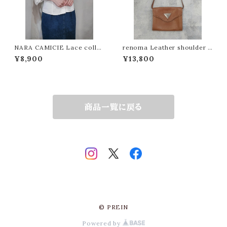
NARA CAMICIE Lace collar
renoma Leather shoulder b
middle sleeve blouse / Mad
ag / Made in France[B-75
¥8,900
¥13,800
e in Italy[fa-1050]イタリア製
0]フランス製レノマ レザーショル
ナラカミーチェ 七分丈 ブラウス
ダーバッグ
商品一覧に戻る
© PREIN
Powered by