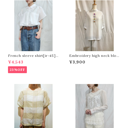
French sleeve shirt[ir-45]フ
Embroidery high neck blou
レンチスリーブシャツ
se [K-758]
¥4,543
¥3,900
23%OFF