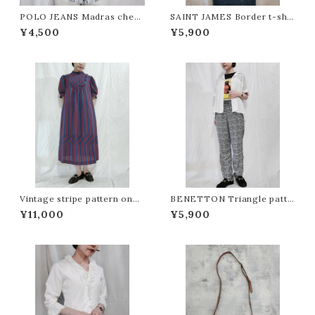
POLO JEANS Madras check
SAINT JAMES Border t-shir
shirt /Made In India [ff-17
t / Made in France[fa-104
¥4,500
¥5,900
6]
6]フランス製セントジェームス ボ
ーダーTシャツ
Vintage stripe pattern one-
BENETTON Triangle patte
piece[fa-1057]ヴィンテージ ス
rn easy pants / Made in Ro
¥11,000
¥5,900
トライプ柄ワンピース
mania[m-1575]ルーマニア製
ベネトン三角形柄イージーパンツ