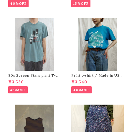
40%OFF
15%OFF
80s Screen Stars print T-sh
Print t-shirt / Made in USA
irt /Made In Ireland [e-118]
[fa-178]アメリカ製 プリントTシ
¥3,536
¥3,540
80年代スクリーンスターズプリン
ャツ
トTシャツ
32%OFF
40%OFF