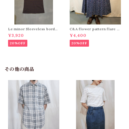
Le minor Sleeveless border
C&A flower pattern flare sk
tops /Made In France [244
irt ［K-1360］
¥3,920
¥4,400
6]
20%OFF
20%OFF
その他の商品