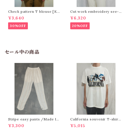
Check pattern T blouse [K-
Cut work embroidery see-t
1008]
hrough silk blouse[m-1145]
¥3,640
¥6,320
カットワーク刺繍シースルーシル
クブラウス
30%OFF
20%OFF
セール中の商品
Stripe easy pants /Made In
California souvenir T-shirt
USA [O-631]
[e-109] カリフォルニアスーベニ
¥3,300
¥5,015
アTシャツ