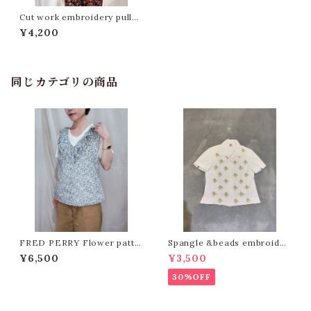
Cut work embroidery pullov
er blouse[m-156]カットワーク
¥4,200
刺繍プルオーバーブラウス
同じカテゴリの商品
FRED PERRY Flower patte
Spangle &beads embroider
rn sleeveless blouse / Mad
y blouse /Made In India [O
¥6,500
¥3,500
e in Italy[m-1552]イタリア製
-255]
フレッドペリー小花柄ノースリー
30%OFF
ブブラウス