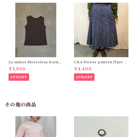
Le minor Sleeveless border
C&A flower pattern flare sk
tops /Made In France [244
irt ［K-1360］
¥3,920
¥4,400
6]
20%OFF
20%OFF
その他の商品