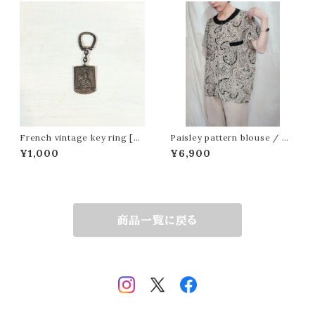
French vintage key ring [C
Paisley pattern blouse / M
AS]フレンチビンテージキーホル
ade in Italy[m-1573]イタリア
¥1,000
¥6,900
ダー
製 ペイズリー柄ブラウス
商品一覧に戻る