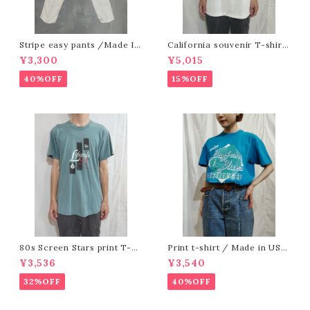
Stripe easy pants /Made In
California souvenir T-shirt
USA [O-631]
[e-109] カリフォルニアスーベニ
¥3,300
¥5,015
アTシャツ
40%OFF
15%OFF
80s Screen Stars print T-sh
Print t-shirt / Made in USA
irt /Made In Ireland [e-118]
[fa-178]アメリカ製 プリントTシ
¥3,536
¥3,540
80年代スクリーンスターズプリン
ャツ
トTシャツ
32%OFF
40%OFF