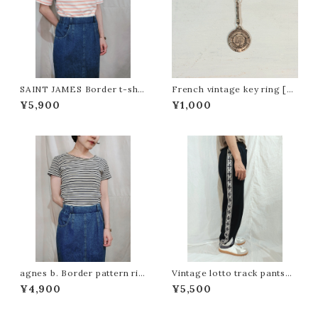
SAINT JAMES Border t-shir
French vintage key ring [L
t / Made in France[fa-104
CF]フレンチビンテージキーホル
¥5,900
¥1,000
4]フランス製セントジェームス ボ
ダー
ーダーTシャツ
agnes b. Border pattern rib
Vintage lotto track pants
t-shirt[fa-1048]アニエスベー
[m-450]
¥4,900
¥5,500
ボーダー柄リブTシャツ