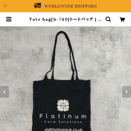
WORLDWIDE SHIPPING
Tote bag[b-740]トートバッグ | P
REIN