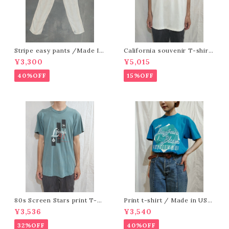
Stripe easy pants /Made In
California souvenir T-shirt
USA [O-631]
[e-109] カリフォルニアスーベニ
¥3,300
¥5,015
アTシャツ
40%OFF
15%OFF
80s Screen Stars print T-sh
Print t-shirt / Made in USA
irt /Made In Ireland [e-118]
[fa-178]アメリカ製 プリントTシ
¥3,536
¥3,540
80年代スクリーンスターズプリン
ャツ
トTシャツ
32%OFF
40%OFF