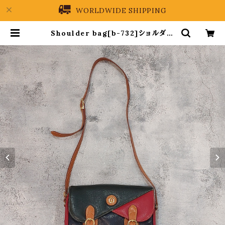
WORLDWIDE SHIPPING
Shoulder bag[b-732]ショルダー
バッグ | PREIN