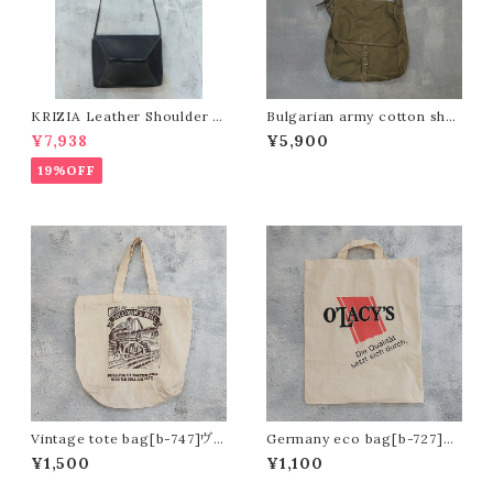
KRIZIA Leather Shoulder b
Bulgarian army cotton sho
ag / Made in Italy[b-664]イ
ulder bag[n-569]ブルガリア
¥7,938
¥5,900
タリア製 クリツィア レザーショル
軍コットンショルダーバッグ
ダーバッグ
19%OFF
Vintage tote bag[b-747]ヴィ
Germany eco bag[b-727]ド
ンテージトートバッグ
イツのエコバッグ
¥1,500
¥1,100