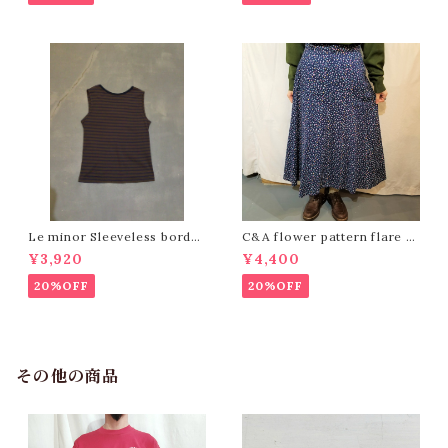
Le minor Sleeveless border
C&A flower pattern flare sk
tops /Made In France [244
irt ［K-1360］
¥3,920
¥4,400
6]
20%OFF
20%OFF
その他の商品