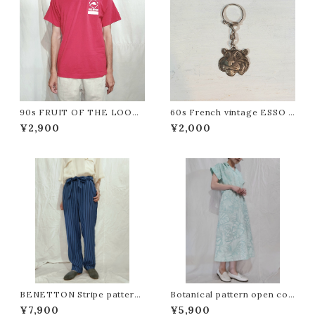
90s FRUIT OF THE LOOM
60s French vintage ESSO T
Printed T-shirt /Made In U
iger key ring [esso] フレンチ
¥2,900
¥2,000
SA [fa-909] フルーツオブザル
ビンテージ エッソタイガーキーホ
ームプリントTシャツ
ルダー
BENETTON Stripe pattern
Botanical pattern open coll
easy pants[m-1579]ベネトン
ar one-piece / Made in Ca
¥7,900
¥5,900