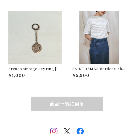
ストライプ柄イージーパンツ
nada[fa-1059]カナダ製 ボタニ
カル柄開襟ワンピース
French vintage key ring [L
SAINT JAMES Border t-shir
CF]フレンチビンテージキーホル
t / Made in France[fa-104
¥1,000
¥5,900
ダー
6]フランス製セントジェームス ボ
ーダーTシャツ
商品一覧に戻る