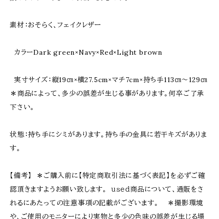
素材：おそらく、フェイクレザー
カラーDark green×Navy×Red×Light brown
実寸サイズ：縦19㎝×横27.5cm×マチ7cm×持ち手113㎝～129㎝
＊商品によって、多少の誤差が生じる事があります。何卒ご了承
下さい。
状態：持ち手にシミがあります。持ち手の金具に若干キズがありま
す。
【備考】 ＊ご購入前に【特定商取引法に基づく表記】を必ずご確
認頂きますようお願い致します。 ｕｓｅｄ商品について、通販をさ
れるにあたっての注意事項の記載がございます。 ＊撮影環境
や、ご使用のモニターにより実物と多少の色味の誤差が生じる場