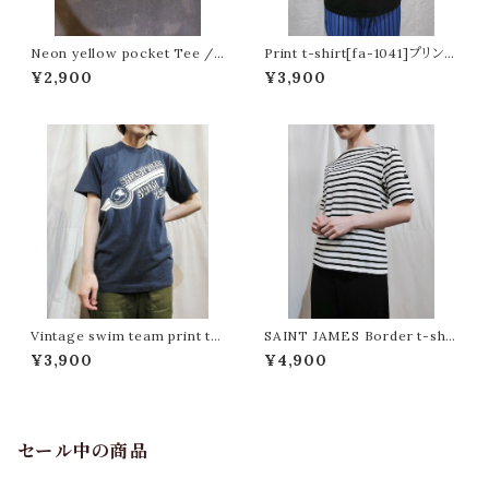
Neon yellow pocket Tee /
Print t-shirt[fa-1041]プリント
Made In USA [N-329]
Tシャツ
¥2,900
¥3,900
Vintage swim team print t-
SAINT JAMES Border t-shir
shirt[ff-639]ヴィンテージスウ
t / Made in France[fa-329]
¥3,900
¥4,900
ィムプリントTシャツ
フランス製 セントジェームス ボー
ダーTシャツ
セール中の商品