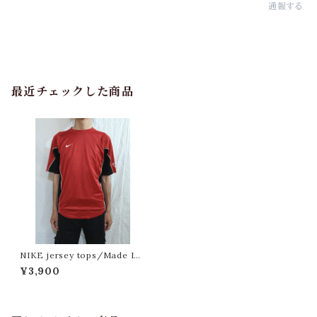
通報する
最近チェックした商品
NIKE jersey tops/Made In
Egypt [fa-316] ナイキ ジャー
¥3,900
ジトップス