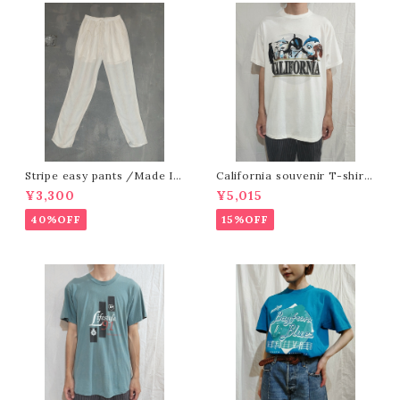
Stripe easy pants /Made In
California souvenir T-shirt
USA [O-631]
[e-109] カリフォルニアスーベニ
¥3,300
¥5,015
アTシャツ
40%OFF
15%OFF