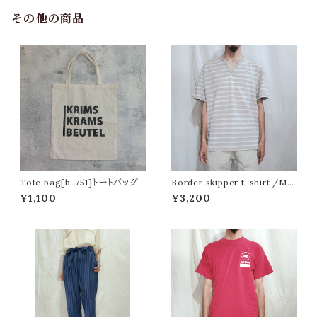
その他の商品
Tote bag[b-751]トートバッグ
Border skipper t-shirt /Ma
de In India [fa-999]インド製
¥1,100
¥3,200
ボーダースキッパーTシャツ