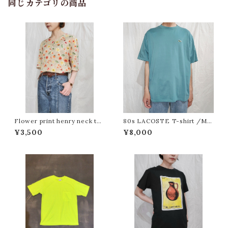
同じカテゴリの商品
Flower print henry neck t-s
80s LACOSTE T-shirt /Ma
hirt[fa-408]花柄プリント ヘン
de In France [m-1473] 80年
¥3,500
¥8,000
リーネックTシャツ
代フランス製ラコステTシャツ