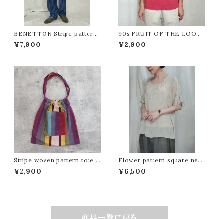
BENETTON Stripe pattern
90s FRUIT OF THE LOOM
easy pants[m-1579]ベネトン
Printed T-shirt /Made In U
¥7,900
¥2,900
ストライプ柄イージーパンツ
SA [fa-909] フルーツオブザル
ームプリントTシャツ
Stripe woven pattern tote b
Flower pattern square neck
ag[b-748]ストライプ織り柄トー
blouse[m-1572]花柄スクエア
¥2,900
¥6,500
トバッグ
ネックブラウス
商品一覧に戻る