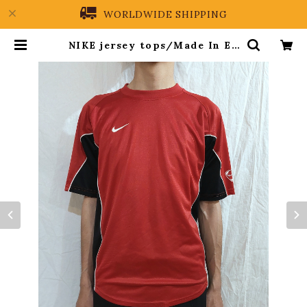
WORLDWIDE SHIPPING
NIKE jersey tops/Made In Eg
ypt [fa-316] ナイキ ジャージトップ
ス | PREIN