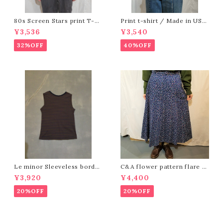
80s Screen Stars print T-sh
Print t-shirt / Made in USA
irt /Made In Ireland [e-118]
[fa-178]アメリカ製 プリントTシ
¥3,536
¥3,540
80年代スクリーンスターズプリン
ャツ
トTシャツ
32%OFF
40%OFF
Le minor Sleeveless border
C&A flower pattern flare sk
tops /Made In France [244
irt ［K-1360］
¥3,920
¥4,400
6]
20%OFF
20%OFF