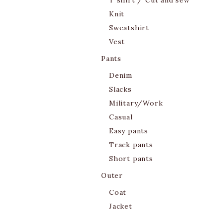
T shirt / Cut and sew
Knit
Sweatshirt
Vest
Pants
Denim
Slacks
Military/Work
Casual
Easy pants
Track pants
Short pants
Outer
Coat
Jacket