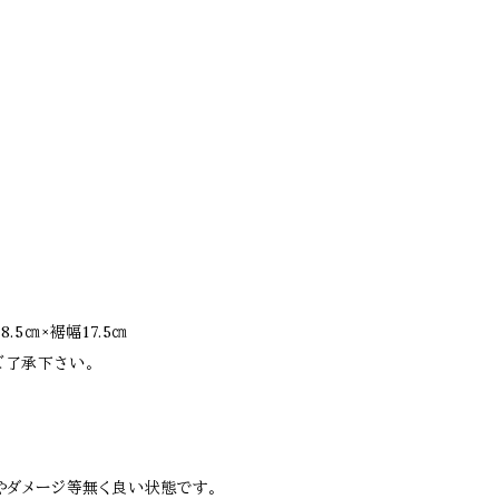
.5㎝×裾幅17.5㎝
ご了承下さい。
やダメージ等無く良い状態です。