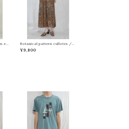
n ea
Botanical pattern cullotes /
 ストラ
Made in Italy[fa-1053]イタリア
¥9,800
製ボタニカル柄キュロット