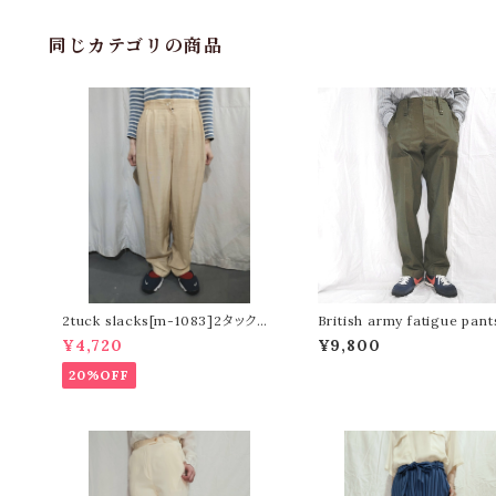
同じカテゴリの商品
2tuck slacks[m-1083]2タックス
British army fatigue pan
ラックス
79 [l-327]イギリス軍ファテ
¥4,720
¥9,800
パンツ
20%OFF