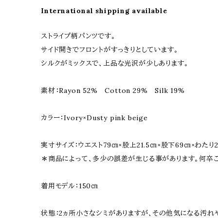
International shipping available
ストライプ柄パンツです。
サイド開きでフロントがすっきりとしています。
シルクがミックスで、上品な光沢が少しあります。
素材：Rayon 52% Cotton 29% Silk 19%
カラー：Ivory×Dusty pink beige
実寸サイズ：ウエスト79㎝×股上21.5㎝×股下69㎝×わたり28
＊商品によって、多少の誤差が生じる事があります。何卒
着用モデル：150㎝
状態：2ヵ所小さなシミがありますが、その他気になる汚れ