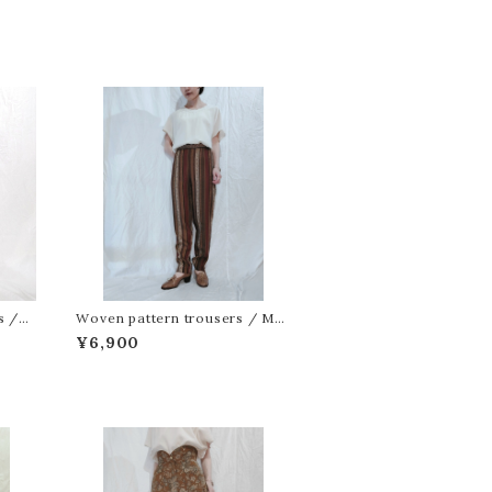
ts /W
Woven pattern trousers / Ma
ィーグ
de in Italy[m-1574]織り柄トラウ
¥6,900
ザーズ