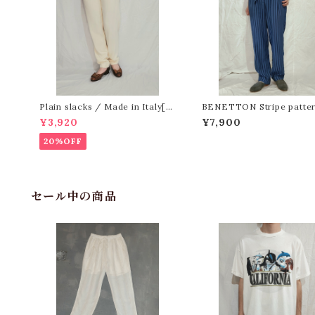
Plain slacks / Made in Italy[m
BENETTON Stripe patter
-1102]イタリア製 プレーンスラック
sy pants[m-1579]ベネトン
¥3,920
¥7,900
ス
イプ柄イージーパンツ
20%OFF
セール中の商品